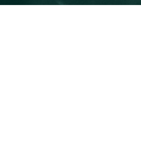
Consultoría y Coaching de
Carrera Profesional
Hola, Bienvenid@!
Si estás en un proceso de cambio, de
autodescubrimiento, buscas que alguien
te guíe y muestre herramientas para
crecer y dar un giro profesional y
personal. Si eres una persona con
objetivos e imparable por naturaleza. Si
quieres que tu tiempo y vida estén
conectados a tus objetivos más
importantes, aprender a gestionar los
obstáculos y oportunidades para tomar
decisiones desde tus fortalezas y talentos,